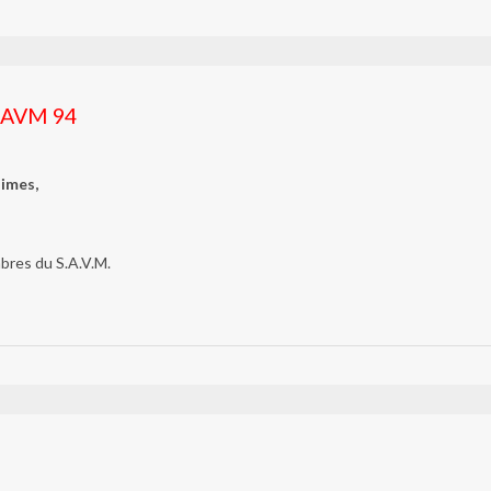
 SAVM 94
imes,
bres du S.A.V.M.