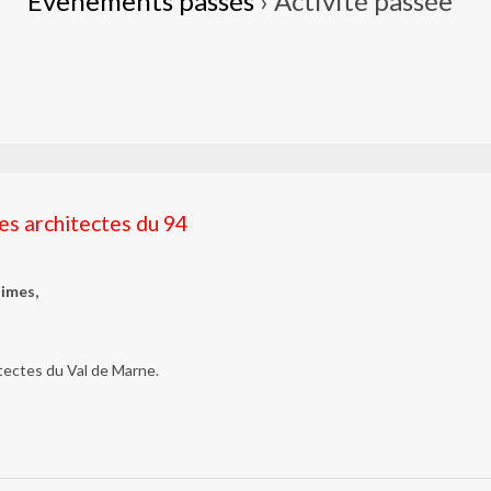
Évènements passés
› Activité passée
es architectes du 94
imes,
ectes du Val de Marne.