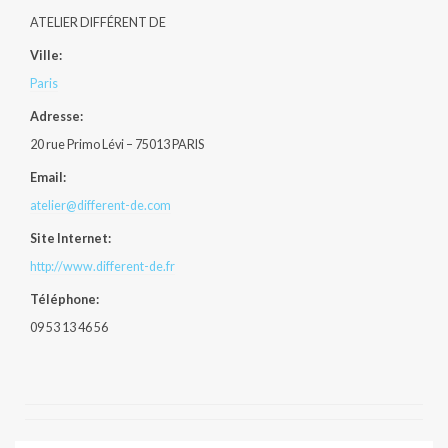
ATELIER DIFFÉRENT DE
Ville:
Paris
Adresse:
20 rue Primo Lévi – 75013 PARIS
Email:
atelier@different-de.com
Site Internet:
http://www.different-de.fr
Téléphone:
09 53 13 46 56