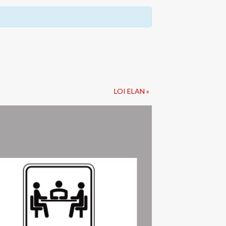
LOI ELAN
»