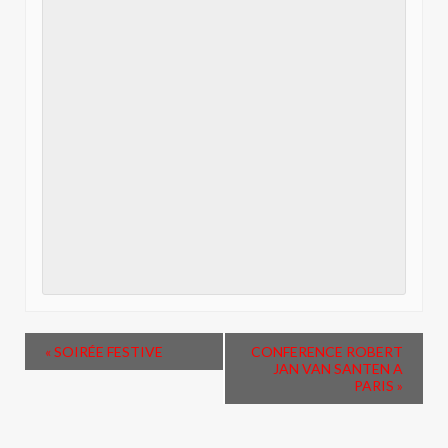
«
SOIRÉE FESTIVE
CONFERENCE ROBERT
JAN VAN SANTEN A
PARIS
»