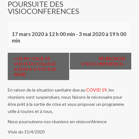
POURSUITE DES
VISIOCONFERENCES
17 mars 2020 à 12 h 00 min
-
3 mai 2020 à 19 h 00
min
«
UA 94 / CAUE 94
RÉUNION EN
VISITE DU COLLÈGE
VISIOCONFÉRENCE
»
AUDIN A VITRY-SUR-
SEINE
En raison de la situation sanitaire due au
COVID 19
, les
réunions sont suspendues, nous faisons le nécessaire pour
être prêt à la sortie de crise et vous proposer un programme
utile à toutes et à tous.
Nous poursuivons nos réunions en visioconférence
Visio du 15/4/2020